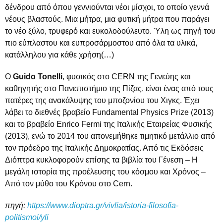
δένδρου από όπου γεννιούνται νέοι μίσχοι, το οποίο γεννά
νέους βλαστούς. Μια μήτρα, μια φυτική μήτρα που παράγει
το νέο ξύλο, τρυφερό και ευκολοδούλευτο. Ύλη ως πηγή του
πιο εύπλαστου και ευπροσάρμοστου από όλα τα υλικά,
κατάλληλου για κάθε χρήση(…)
Ο
Guido Tonelli
, φυσικός στο CERN της Γενεύης και
καθηγητής στο Πανεπιστήμιο της Πίζας, είναι ένας από τους
πατέρες της ανακάλυψης του μποζονίου του Χιγκς. Έχει
λάβει το διεθνές βραβείο Fundamental Physics Prize (2013)
και το βραβείο Enrico Fermi της Ιταλικής Εταιρείας Φυσικής
(2013), ενώ το 2014 του απονεμήθηκε τιμητικό μετάλλιο από
τον πρόεδρο της Ιταλικής Δημοκρατίας. Από τις Εκδόσεις
Διόπτρα κυκλοφορούν επίσης τα βιβλία του Γένεση – Η
μεγάλη ιστορία της προέλευσης του κόσμου και Χρόνος –
Από τον μύθο του Κρόνου στο Cern.
πηγή:
https://www.dioptra.gr/vivlia/istoria-filosofia-
politismoi/yli