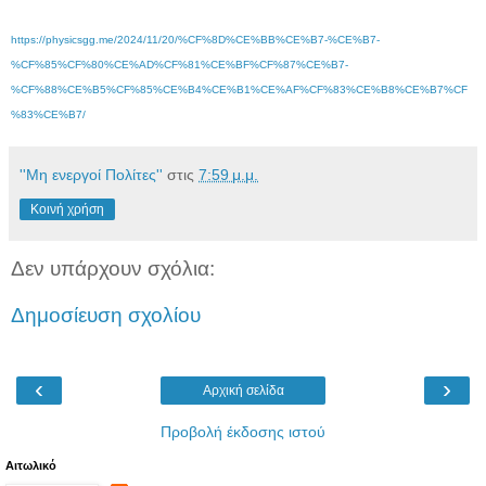
https://physicsgg.me/2024/11/20/%CF%8D%CE%BB%CE%B7-%CE%B7-
%CF%85%CF%80%CE%AD%CF%81%CE%BF%CF%87%CE%B7-
%CF%88%CE%B5%CF%85%CE%B4%CE%B1%CE%AF%CF%83%CE%B8%CE%B7%CF
%83%CE%B7/
''Μη ενεργοί Πολίτες''
στις
7:59 μ.μ.
Κοινή χρήση
Δεν υπάρχουν σχόλια:
Δημοσίευση σχολίου
‹
›
Αρχική σελίδα
Προβολή έκδοσης ιστού
Αιτωλικό