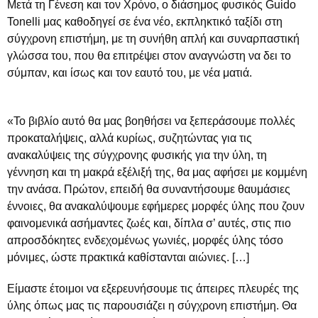
Μετά τη Γένεση και τον Χρόνο, ο διάσημος φυσικός Guido
Tonelli μας καθοδηγεί σε ένα νέο, εκπληκτικό ταξίδι στη
σύγχρονη επιστήμη, με τη συνήθη απλή και συναρπαστική
γλώσσα του, που θα επιτρέψει στον αναγνώστη να δει το
σύμπαν, και ίσως και τον εαυτό του, με νέα ματιά.
«Το βιβλίο αυτό θα μας βοηθήσει να ξεπεράσουμε πολλές
προκαταλήψεις, αλλά κυρίως, συζητώντας για τις
ανακαλύψεις της σύγχρονης φυσικής για την ύλη, τη
γέννηση και τη μακρά εξέλιξή της, θα μας αφήσει με κομμένη
την ανάσα. Πρώτον, επειδή θα συναντήσουμε θαυμάσιες
έννοιες, θα ανακαλύψουμε εφήμερες μορφές ύλης που ζουν
φαινομενικά ασήμαντες ζωές και, δίπλα σ’ αυτές, στις πιο
απροσδόκητες ενδεχομένως γωνιές, μορφές ύλης τόσο
μόνιμες, ώστε πρακτικά καθίστανται αιώ­νιες. […]
Είμαστε έτοιμοι να εξερευνήσουμε τις άπειρες πλευρές της
ύλης όπως μας τις παρουσιάζει η σύγχρονη επιστήμη. Θα